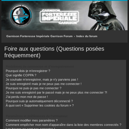
INDEX DU FORUM
ACCÈS RAPIDE
Messages sans réponse
Sujets actifs
Garnison Forteresse Impériale Garrison Forum
Index du forum
Rechercher
Foire aux questions (Questions posées
fréquemment)
L’équipe du forum
FAQ
Problèmes de connexion et d’enregistrement
Pourquoi dois-je m’enregistrer ?
Que signifie COPPA ?
CONNEXION
Je souhaite m’enregistrer, mais je n’y parviens pas !
Je suis enregistré mais je ne peux pas me connecter !
M’ENREGISTRER
Pourquoi ne puis-je pas me connecter ?
Je me suis enregistré par le passé mais je ne peux plus me connecter ?!
J’ai perdu mon mot de passe !
RECHERCHER
Pourquoi suis-je automatiquement déconnecté ?
À quoi sert « Supprimer les cookies du forum » ?
Paramètres et préférences de l’utilisateur
Comment modifier mes paramètres ?
Comment empêcher mon nom d’apparaître dans la liste des membres connectés ?
Les heures ne sont pas correctes !