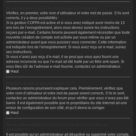
Je suis enregistré mais je ne peux pas me connecter !
Vérifiez, en premier, votre nom d’utilisateur et votre mot de passe. S’ils sont
corrects, il y a deux possibilités :
Si la gestion COPPA est active et si vous avez indiqué avoir moins de 13
ans lors de l’enregistrement, alors vous devrez suivre les instructions
reçues par e-mail. Certains forums peuvent également nécessiter que toute
nouvelle création de compte soit activée par vous-même ou par un
administrateur avant que vous puissiez vous connecter. Cette information
est indiquée lors de l’enregistrement. Si vous avez reçu un e-mail, suivez
ses instructions.
Si vous n’avez pas reçu d’e-mail, il se peut que vous ayez fourni une
adresse incorrecte ou que l’e-mail ait été traité par un filtre anti-spam. Si
vous êtes sûr de l’adresse e-mail fournie, contactez un administrateur.
Haut
Pourquoi ne puis-je pas me connecter ?
Plusieurs raisons pourraient expliquer cela. Premièrement, vérifiez que
votre nom d’utilisateur et votre mot de passe soient corrects. S’ils le sont,
contactez un administrateur du forum pour vérifier que vous n’avez pas été
banni. Il est également possible que le propriétaire du site Internet ait une
erreur de configuration de son côté, et qu’il devra la corriger.
Haut
Je me suis enregistré par le passé mais je ne peux plus me
connecter ?!
Il est possible qu’un administrateur ait désactivé ou supprimé votre compte.