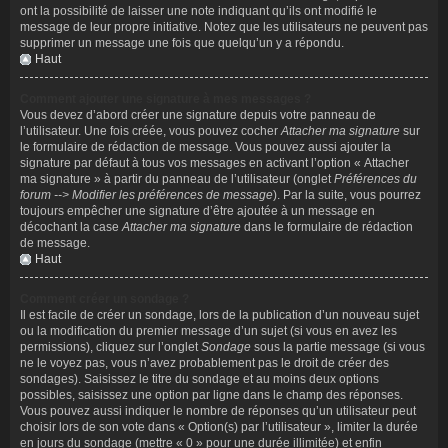
ont la possibilité de laisser une note indiquant qu’ils ont modifié le
message de leur propre initiative. Notez que les utilisateurs ne peuvent pas
supprimer un message une fois que quelqu’un y a répondu.
Haut
Comment ajouter une signature à mes messages ?
Vous devez d’abord créer une signature depuis votre panneau de
l’utilisateur. Une fois créée, vous pouvez cocher
Attacher ma signature
sur
le formulaire de rédaction de message. Vous pouvez aussi ajouter la
signature par défaut à tous vos messages en activant l’option « Attacher
ma signature » à partir du panneau de l’utilisateur (onglet
Préférences du
forum --> Modifier les préférences de message
). Par la suite, vous pourrez
toujours empêcher une signature d’être ajoutée à un message en
décochant la case
Attacher ma signature
dans le formulaire de rédaction
de message.
Haut
Comment créer un sondage ?
Il est facile de créer un sondage, lors de la publication d’un nouveau sujet
ou la modification du premier message d’un sujet (si vous en avez les
permissions), cliquez sur l’onglet
Sondage
sous la partie message (si vous
ne le voyez pas, vous n’avez probablement pas le droit de créer des
sondages). Saisissez le titre du sondage et au moins deux options
possibles, saisissez une option par ligne dans le champ des réponses.
Vous pouvez aussi indiquer le nombre de réponses qu’un utilisateur peut
choisir lors de son vote dans « Option(s) par l’utilisateur », limiter la durée
en jours du sondage (mettre « 0 » pour une durée illimitée) et enfin