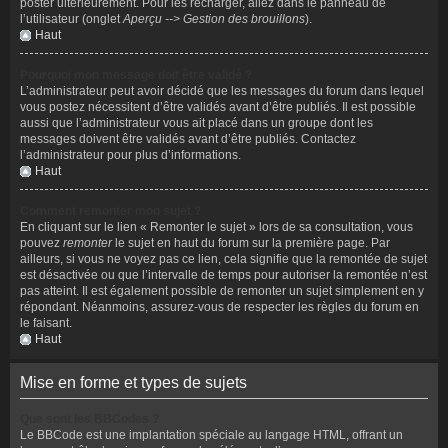
poster ultérieurement. Pour les recharger, allez dans le panneau de
l’utilisateur (onglet
Aperçu --> Gestion des brouillons
).
Haut
Pourquoi mon message doit être validé ?
L’administrateur peut avoir décidé que les messages du forum dans lequel
vous postez nécessitent d’être validés avant d’être publiés. Il est possible
aussi que l’administrateur vous ait placé dans un groupe dont les
messages doivent être validés avant d’être publiés. Contactez
l’administrateur pour plus d’informations.
Haut
Comment remonter mon sujet ?
En cliquant sur le lien « Remonter le sujet » lors de sa consultation, vous
pouvez
remonter
le sujet en haut du forum sur la première page. Par
ailleurs, si vous ne voyez pas ce lien, cela signifie que la remontée de sujet
est désactivée ou que l’intervalle de temps pour autoriser la remontée n’est
pas atteint. Il est également possible de remonter un sujet simplement en y
répondant. Néanmoins, assurez-vous de respecter les règles du forum en
le faisant.
Haut
Mise en forme et types de sujets
Que sont les BBCodes ?
Le BBCode est une implantation spéciale au langage HTML, offrant un