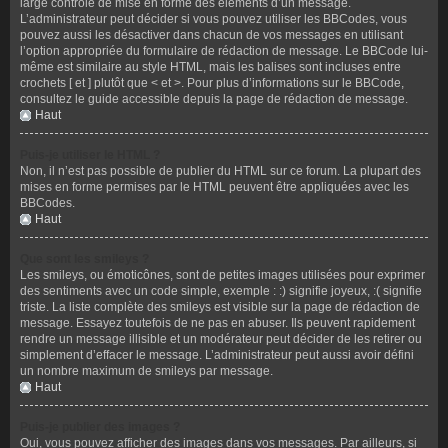
large contrôle de mise en forme des éléments d’un message.
L’administrateur peut décider si vous pouvez utiliser les BBCodes, vous
pouvez aussi les désactiver dans chacun de vos messages en utilisant
l’option appropriée du formulaire de rédaction de message. Le BBCode lui-
même est similaire au style HTML, mais les balises sont incluses entre
crochets [ et ] plutôt que < et >. Pour plus d’informations sur le BBCode,
consultez le guide accessible depuis la page de rédaction de message.
Haut
Puis-je utiliser le HTML ?
Non, il n’est pas possible de publier du HTML sur ce forum. La plupart des
mises en forme permises par le HTML peuvent être appliquées avec les
BBCodes.
Haut
Que sont les smileys ?
Les smileys, ou émoticônes, sont de petites images utilisées pour exprimer
des sentiments avec un code simple, exemple : :) signifie joyeux, :( signifie
triste. La liste complète des smileys est visible sur la page de rédaction de
message. Essayez toutefois de ne pas en abuser. Ils peuvent rapidement
rendre un message illisible et un modérateur peut décider de les retirer ou
simplement d’effacer le message. L’administrateur peut aussi avoir défini
un nombre maximum de smileys par message.
Haut
Puis-je publier des images ?
Oui, vous pouvez afficher des images dans vos messages. Par ailleurs, si