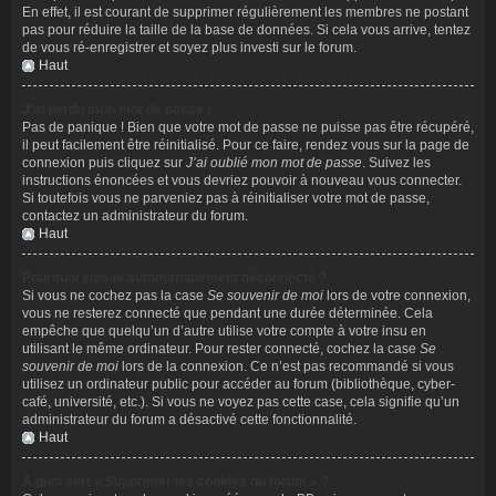
En effet, il est courant de supprimer régulièrement les membres ne postant
pas pour réduire la taille de la base de données. Si cela vous arrive, tentez
de vous ré-enregistrer et soyez plus investi sur le forum.
Haut
J’ai perdu mon mot de passe !
Pas de panique ! Bien que votre mot de passe ne puisse pas être récupéré,
il peut facilement être réinitialisé. Pour ce faire, rendez vous sur la page de
connexion puis cliquez sur
J’ai oublié mon mot de passe
. Suivez les
instructions énoncées et vous devriez pouvoir à nouveau vous connecter.
Si toutefois vous ne parveniez pas à réinitialiser votre mot de passe,
contactez un administrateur du forum.
Haut
Pourquoi suis-je automatiquement déconnecté ?
Si vous ne cochez pas la case
Se souvenir de moi
lors de votre connexion,
vous ne resterez connecté que pendant une durée déterminée. Cela
empêche que quelqu’un d’autre utilise votre compte à votre insu en
utilisant le même ordinateur. Pour rester connecté, cochez la case
Se
souvenir de moi
lors de la connexion. Ce n’est pas recommandé si vous
utilisez un ordinateur public pour accéder au forum (bibliothèque, cyber-
café, université, etc.). Si vous ne voyez pas cette case, cela signifie qu’un
administrateur du forum a désactivé cette fonctionnalité.
Haut
À quoi sert « Supprimer les cookies du forum » ?