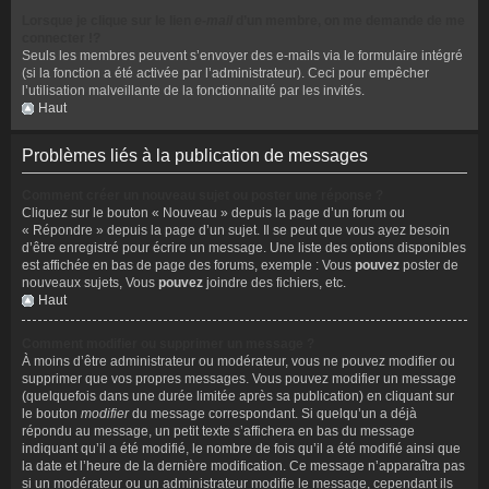
Lorsque je clique sur le lien
e-mail
d’un membre, on me demande de me
connecter !?
Seuls les membres peuvent s’envoyer des e-mails via le formulaire intégré
(si la fonction a été activée par l’administrateur). Ceci pour empêcher
l’utilisation malveillante de la fonctionnalité par les invités.
Haut
Problèmes liés à la publication de messages
Comment créer un nouveau sujet ou poster une réponse ?
Cliquez sur le bouton « Nouveau » depuis la page d’un forum ou
« Répondre » depuis la page d’un sujet. Il se peut que vous ayez besoin
d’être enregistré pour écrire un message. Une liste des options disponibles
est affichée en bas de page des forums, exemple : Vous
pouvez
poster de
nouveaux sujets, Vous
pouvez
joindre des fichiers, etc.
Haut
Comment modifier ou supprimer un message ?
À moins d’être administrateur ou modérateur, vous ne pouvez modifier ou
supprimer que vos propres messages. Vous pouvez modifier un message
(quelquefois dans une durée limitée après sa publication) en cliquant sur
le bouton
modifier
du message correspondant. Si quelqu’un a déjà
répondu au message, un petit texte s’affichera en bas du message
indiquant qu’il a été modifié, le nombre de fois qu’il a été modifié ainsi que
la date et l’heure de la dernière modification. Ce message n’apparaîtra pas
si un modérateur ou un administrateur modifie le message, cependant ils