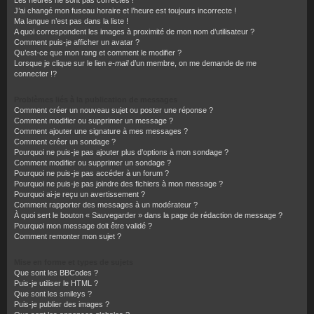
J’ai changé mon fuseau horaire et l’heure est toujours incorrecte !
Ma langue n’est pas dans la liste !
A quoi correspondent les images à proximité de mon nom d’utilisateur ?
Comment puis-je afficher un avatar ?
Qu’est-ce que mon rang et comment le modifier ?
Lorsque je clique sur le lien
e-mail
d’un membre, on me demande de me
connecter !?
Problèmes liés à la publication de messages
Comment créer un nouveau sujet ou poster une réponse ?
Comment modifier ou supprimer un message ?
Comment ajouter une signature à mes messages ?
Comment créer un sondage ?
Pourquoi ne puis-je pas ajouter plus d’options à mon sondage ?
Comment modifier ou supprimer un sondage ?
Pourquoi ne puis-je pas accéder à un forum ?
Pourquoi ne puis-je pas joindre des fichiers à mon message ?
Pourquoi ai-je reçu un avertissement ?
Comment rapporter des messages à un modérateur ?
À quoi sert le bouton « Sauvegarder » dans la page de rédaction de message ?
Pourquoi mon message doit être validé ?
Comment remonter mon sujet ?
Mise en forme et types de sujets
Que sont les BBCodes ?
Puis-je utiliser le HTML ?
Que sont les smileys ?
Puis-je publier des images ?