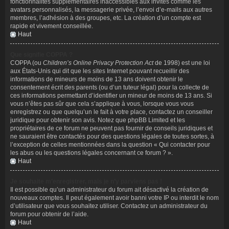
fonctionnalités supplémentaires inaccessibles aux invités comme les
avatars personnalisés, la messagerie privée, l’envoi d’e-mails aux autres
membres, l’adhésion à des groupes, etc. La création d’un compte est
rapide et vivement conseillée.
Haut
Que signifie COPPA ?
COPPA (ou
Children’s Online Privacy Protection Act
de 1998) est une loi
aux États-Unis qui dit que les sites Internet pouvant recueillir des
informations de mineurs de moins de 13 ans doivent obtenir le
consentement écrit des parents (ou d’un tuteur légal) pour la collecte de
ces informations permettant d’identifier un mineur de moins de 13 ans. Si
vous n’êtes pas sûr que cela s’applique à vous, lorsque vous vous
enregistrez ou que quelqu’un le fait à votre place, contactez un conseiller
juridique pour obtenir son avis. Notez que phpBB Limited et les
propriétaires de ce forum ne peuvent pas fournir de conseils juridiques et
ne sauraient être contactés pour des questions légales de toutes sortes, à
l’exception de celles mentionnées dans la question « Qui contacter pour
les abus ou les questions légales concernant ce forum ? ».
Haut
Je souhaite m’enregistrer, mais je n’y parviens pas !
Il est possible qu’un administrateur du forum ait désactivé la création de
nouveaux comptes. Il peut également avoir banni votre IP ou interdit le nom
d’utilisateur que vous souhaitez utiliser. Contactez un administrateur du
forum pour obtenir de l’aide.
Haut