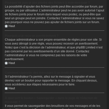
Pourquoi ne puis-je pas joindre des fichiers à mon message ?
La possibilité d’ajouter des fichiers joints peut être accordée par forum, par
groupe, ou par utilisateur. L’administrateur peut ne pas avoir autorisé l’ajout
de fichiers joints pour le forum dans lequel vous postez, ou peut-être que
seul un groupe peut en joindre. Contactez l’administrateur si vous ne savez
pas pourquoi vous ne pouvez pas ajouter de fichiers joints sur un forum.
Haut
Pourquoi ai-je reçu un avertissement ?
Chaque administrateur a son propre ensemble de règles pour son site. Si
vous avez dérogé à une règle, vous pouvez recevoir un avertissement.
Notez que c’est la décision de l’administrateur, et que phpBB Limited n’est
pas concerné par les avertissements d’un site donné. Contactez
l’administrateur si vous ne comprenez pas les raisons de votre
avertissement.
Haut
Comment rapporter des messages à un modérateur ?
Si l’administrateur l’a permis, allez sur le message à signaler et vous
devriez voir un bouton pour rapporter le message. En cliquant dessus,
vous accéderez aux étapes nécessaires pour le faire.
Haut
À quoi sert le bouton « Sauvegarder » dans la page de rédaction de
message ?
Il vous permet de sauvegarder des brouillons de vos messages et de les