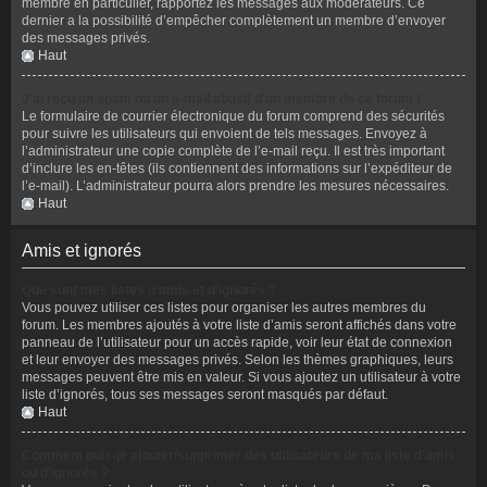
membre en particulier, rapportez les messages aux modérateurs. Ce
dernier a la possibilité d’empêcher complètement un membre d’envoyer
des messages privés.
Haut
J’ai reçu un spam ou un e-mail abusif d’un membre de ce forum !
Le formulaire de courrier électronique du forum comprend des sécurités
pour suivre les utilisateurs qui envoient de tels messages. Envoyez à
l’administrateur une copie complète de l’e-mail reçu. Il est très important
d’inclure les en-têtes (ils contiennent des informations sur l’expéditeur de
l’e-mail). L’administrateur pourra alors prendre les mesures nécessaires.
Haut
Amis et ignorés
Que sont mes listes d’amis et d’ignorés ?
Vous pouvez utiliser ces listes pour organiser les autres membres du
forum. Les membres ajoutés à votre liste d’amis seront affichés dans votre
panneau de l’utilisateur pour un accès rapide, voir leur état de connexion
et leur envoyer des messages privés. Selon les thèmes graphiques, leurs
messages peuvent être mis en valeur. Si vous ajoutez un utilisateur à votre
liste d’ignorés, tous ses messages seront masqués par défaut.
Haut
Comment puis-je ajouter/supprimer des utilisateurs de ma liste d’amis
ou d’ignorés ?