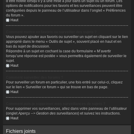
d’être notifié lorsqu’il y a une mise à jour dans un sujet ou un forum. Les
options de notifications pour les favoris et les surveillances peuvent être
configurées depuis le panneau de l’utilisateur dans l’onglet « Préférences
du forum ».
Haut
Comment mettre en favoris ou surveiller des sujets ?
Vous pouvez ajouter aux favoris ou surveiller un sujet en cliquant sur le lien
approprié dans le menu « Outils de sujet », souvent placé en haut et en
bas du sujet de discussion.
Répondre à un sujet en cochant la case du formulaire « M’avertir
lorsqu’une réponse est postée » vous permettra également de surveiller le
sujet.
Haut
Comment surveiller des forums ?
Pour surveiller un forum en particulier, une fois entré sur celui-ci, cliquez
sur le lien « Surveiller ce forum » qui se trouve en bas de page.
Haut
Comment puis-je supprimer mes surveillances de sujets ?
Pour supprimer vos surveillances, allez dans votre panneau de l’utilisateur
(onglet
Aperçu --> Gestion des surveillances
) et suivez les instructions.
Haut
Fichiers joints