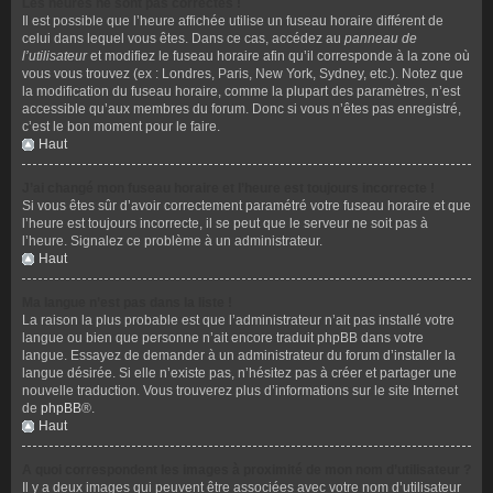
Les heures ne sont pas correctes !
Il est possible que l’heure affichée utilise un fuseau horaire différent de
celui dans lequel vous êtes. Dans ce cas, accédez au
panneau de
l’utilisateur
et modifiez le fuseau horaire afin qu’il corresponde à la zone où
vous vous trouvez (ex : Londres, Paris, New York, Sydney, etc.). Notez que
la modification du fuseau horaire, comme la plupart des paramètres, n’est
accessible qu’aux membres du forum. Donc si vous n’êtes pas enregistré,
c’est le bon moment pour le faire.
Haut
J’ai changé mon fuseau horaire et l’heure est toujours incorrecte !
Si vous êtes sûr d’avoir correctement paramétré votre fuseau horaire et que
l’heure est toujours incorrecte, il se peut que le serveur ne soit pas à
l’heure. Signalez ce problème à un administrateur.
Haut
Ma langue n’est pas dans la liste !
La raison la plus probable est que l’administrateur n’ait pas installé votre
langue ou bien que personne n’ait encore traduit phpBB dans votre
langue. Essayez de demander à un administrateur du forum d’installer la
langue désirée. Si elle n’existe pas, n’hésitez pas à créer et partager une
nouvelle traduction. Vous trouverez plus d’informations sur le site Internet
de
phpBB
®.
Haut
A quoi correspondent les images à proximité de mon nom d’utilisateur ?
Il y a deux images qui peuvent être associées avec votre nom d’utilisateur