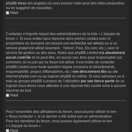
phpBB Ideas
(en anglais) où vous pouvez voter pour des idées proposées
ou en suggérer de nouvelles.
Haut
Qui contacter pour les abus ou les questions légales concernant ce
forum ?
Contactez n’importe lequel des administrateurs de la liste « L’équipe du
forum ». Si vous restez sans réponse alors prenez contact avec le
propriétaire du domaine (en faisant une
recherche sur whois
) ou si un
service gratuit est utilisé (exemple : Yahoo!, Free, f2s.com, etc.), avec le
service de gestion ou des abus. Notez que phpBB Limited
n’a absolument
aucun contrôle
et ne peut être, en aucun cas, tenu pour responsable sur
comment
,
où
ou
par qui
ce forum est utilisé. Il est inutile de contacter
phpBB Limited pour toute question légale (cessions et désistements,
responsabilité, propos diffamatoires, etc.)
non directement liée
au site
Internet phpbb.com ou au logiciel phpBB lui-même. Si vous adressez un e-
mail au groupe phpBB à propos de l’utilisation
par une tierce partie
de ce
logiciel vous devez vous attendre à une réponse très courte voire à aucune
réponse du tout.
Haut
Comment puis-je contacter un administrateur du forum ?
Pour l’ensemble des utilisateurs du forum, vous pouvez utiliser le lien
« Nous contacter », si ce dernier a été activé par un administrateur.
Pour les membres du forum, vous pouvez également utiliser le lien
« L’équipe du forum ».
Haut