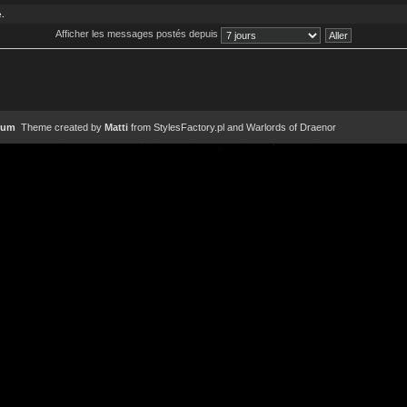
.
Afficher les messages postés depuis
rum
Theme created by
Matti
from
StylesFactory.pl
and
Warlords of Draenor