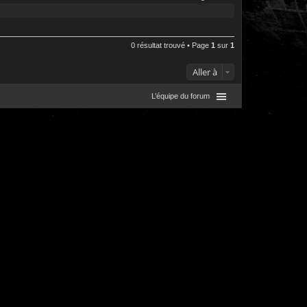
0 résultat trouvé • Page
1
sur
1
Aller à
L’équipe du forum