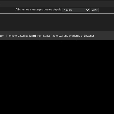
.
Afficher les messages postés depuis
rum
Theme created by
Matti
from
StylesFactory.pl
and
Warlords of Draenor