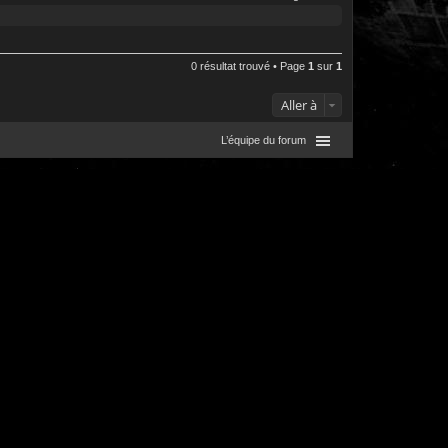
0 résultat trouvé • Page
1
sur
1
Aller à
L’équipe du forum