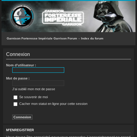
INDEX DU FORUM
ACCÈS RAPIDE
Messages sans réponse
Sujets actifs
Garnison Forteresse Impériale Garrison Forum
Index du forum
Rechercher
Connexion
L’équipe du forum
Nom d’utilisateur :
FAQ
Mot de passe :
CONNEXION
J’ai oublié mon mot de passe
M’ENREGISTRER
Se souvenir de moi
Cacher mon statut en ligne pour cette session
RECHERCHER
M’ENREGISTRER