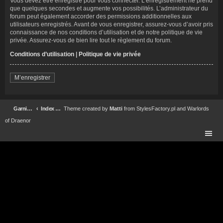
Vous devez être enregistré pour vous connecter. L’enregistrement ne prend
que quelques secondes et augmente vos possibilités. L’administrateur du
forum peut également accorder des permissions additionnelles aux
utilisateurs enregistrés. Avant de vous enregistrer, assurez-vous d’avoir pris
connaissance de nos conditions d’utilisation et de notre politique de vie
privée. Assurez-vous de bien lire tout le règlement du forum.
Conditions d’utilisation
|
Politique de vie privée
M’enregistrer
Garnison Forteresse Impériale Garrison Forum
Index du forum
Theme created by
Matti
from
StylesFactory.pl
and
Warlords
of Draenor