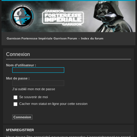
INDEX DU FORUM
ACCÈS RAPIDE
Messages sans réponse
Sujets actifs
Garnison Forteresse Impériale Garrison Forum
Index du forum
Rechercher
Connexion
L’équipe du forum
Nom d’utilisateur :
FAQ
Mot de passe :
CONNEXION
J’ai oublié mon mot de passe
M’ENREGISTRER
Se souvenir de moi
Cacher mon statut en ligne pour cette session
RECHERCHER
M’ENREGISTRER