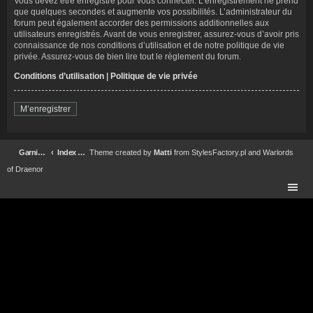
Vous devez être enregistré pour vous connecter. L’enregistrement ne prend
que quelques secondes et augmente vos possibilités. L’administrateur du
forum peut également accorder des permissions additionnelles aux
utilisateurs enregistrés. Avant de vous enregistrer, assurez-vous d’avoir pris
connaissance de nos conditions d’utilisation et de notre politique de vie
privée. Assurez-vous de bien lire tout le règlement du forum.
Conditions d’utilisation
|
Politique de vie privée
M’enregistrer
Garnison Forteresse Impériale Garrison Forum
Index du forum
Theme created by
Matti
from
StylesFactory.pl
and
Warlords
of Draenor