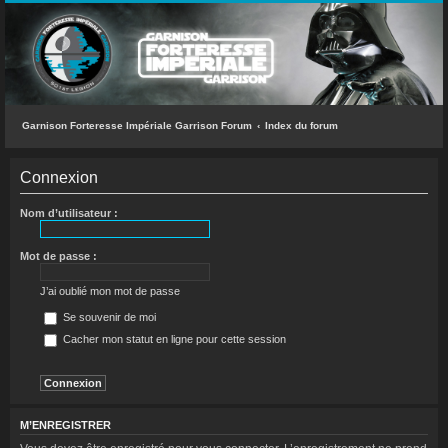
INDEX DU FORUM
ACCÈS RAPIDE
Messages sans réponse
Sujets actifs
Garnison Forteresse Impériale Garrison Forum
Index du forum
Rechercher
Connexion
L’équipe du forum
Nom d’utilisateur :
FAQ
Mot de passe :
CONNEXION
J’ai oublié mon mot de passe
M’ENREGISTRER
Se souvenir de moi
Cacher mon statut en ligne pour cette session
RECHERCHER
M’ENREGISTRER