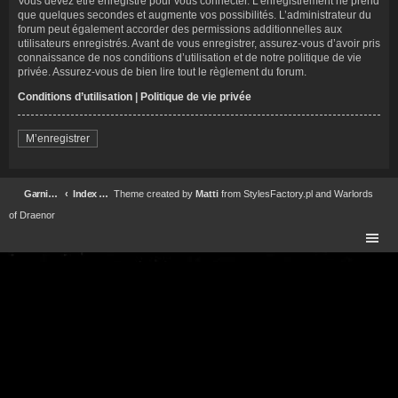
Vous devez être enregistré pour vous connecter. L’enregistrement ne prend
que quelques secondes et augmente vos possibilités. L’administrateur du
forum peut également accorder des permissions additionnelles aux
utilisateurs enregistrés. Avant de vous enregistrer, assurez-vous d’avoir pris
connaissance de nos conditions d’utilisation et de notre politique de vie
privée. Assurez-vous de bien lire tout le règlement du forum.
Conditions d’utilisation
|
Politique de vie privée
M’enregistrer
Garnison Forteresse Impériale Garrison Forum
Index du forum
Theme created by
Matti
from
StylesFactory.pl
and
Warlords
of Draenor