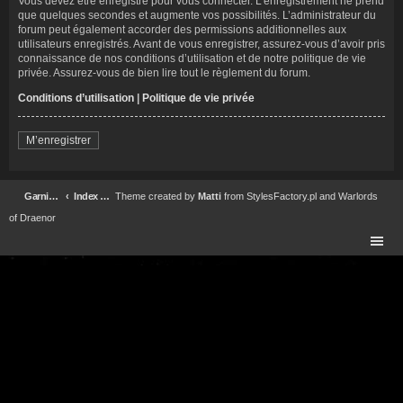
Vous devez être enregistré pour vous connecter. L’enregistrement ne prend
que quelques secondes et augmente vos possibilités. L’administrateur du
forum peut également accorder des permissions additionnelles aux
utilisateurs enregistrés. Avant de vous enregistrer, assurez-vous d’avoir pris
connaissance de nos conditions d’utilisation et de notre politique de vie
privée. Assurez-vous de bien lire tout le règlement du forum.
Conditions d’utilisation
|
Politique de vie privée
M’enregistrer
Garnison Forteresse Impériale Garrison Forum
Index du forum
Theme created by
Matti
from
StylesFactory.pl
and
Warlords
of Draenor