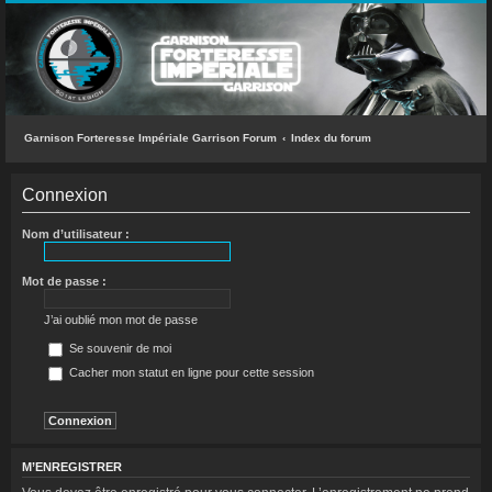
INDEX DU FORUM
ACCÈS RAPIDE
Messages sans réponse
Sujets actifs
Garnison Forteresse Impériale Garrison Forum
Index du forum
Rechercher
Connexion
L’équipe du forum
Nom d’utilisateur :
FAQ
Mot de passe :
CONNEXION
J’ai oublié mon mot de passe
M’ENREGISTRER
Se souvenir de moi
Cacher mon statut en ligne pour cette session
RECHERCHER
M’ENREGISTRER