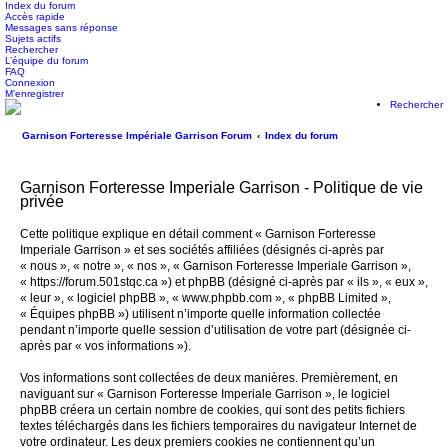
Index du forum
Accès rapide
Messages sans réponse
Sujets actifs
Rechercher
L’équipe du forum
FAQ
Connexion
M’enregistrer
Rechercher
Garnison Forteresse Impériale Garrison Forum
Index du forum
Garnison Forteresse Imperiale Garrison - Politique de vie
privée
Cette politique explique en détail comment « Garnison Forteresse
Imperiale Garrison » et ses sociétés affiliées (désignés ci-après par
« nous », « notre », « nos », « Garnison Forteresse Imperiale Garrison »,
« https://forum.501stqc.ca ») et phpBB (désigné ci-après par « ils », « eux »,
« leur », « logiciel phpBB », « www.phpbb.com », « phpBB Limited »,
« Équipes phpBB ») utilisent n’importe quelle information collectée
pendant n’importe quelle session d’utilisation de votre part (désignée ci-
après par « vos informations »).
Vos informations sont collectées de deux manières. Premièrement, en
naviguant sur « Garnison Forteresse Imperiale Garrison », le logiciel
phpBB créera un certain nombre de cookies, qui sont des petits fichiers
textes téléchargés dans les fichiers temporaires du navigateur Internet de
votre ordinateur. Les deux premiers cookies ne contiennent qu’un