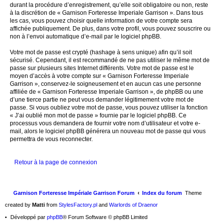
durant la procédure d’enregistrement, qu’elle soit obligatoire ou non, reste
à la discrétion de « Garnison Forteresse Imperiale Garrison ». Dans tous
les cas, vous pouvez choisir quelle information de votre compte sera
affichée publiquement. De plus, dans votre profil, vous pouvez souscrire ou
non à l’envoi automatique d’e-mail par le logiciel phpBB.
Votre mot de passe est crypté (hashage à sens unique) afin qu’il soit
sécurisé. Cependant, il est recommandé de ne pas utiliser le même mot de
passe sur plusieurs sites Internet différents. Votre mot de passe est le
moyen d’accès à votre compte sur « Garnison Forteresse Imperiale
Garrison », conservez-le soigneusement et en aucun cas une personne
affiliée de « Garnison Forteresse Imperiale Garrison », de phpBB ou une
d’une tierce partie ne peut vous demander légitimement votre mot de
passe. Si vous oubliez votre mot de passe, vous pouvez utiliser la fonction
« J’ai oublié mon mot de passe » fournie par le logiciel phpBB. Ce
processus vous demandera de fournir votre nom d’utilisateur et votre e-
mail, alors le logiciel phpBB générera un nouveau mot de passe qui vous
permettra de vous reconnecter.
Retour à la page de connexion
Garnison Forteresse Impériale Garrison Forum
Index du forum
Theme
created by
Matti
from
StylesFactory.pl
and
Warlords of Draenor
Développé par
phpBB
® Forum Software © phpBB Limited