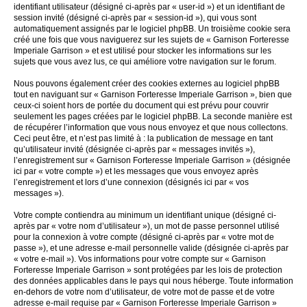
identifiant utilisateur (désigné ci-après par « user-id ») et un identifiant de
session invité (désigné ci-après par « session-id »), qui vous sont
automatiquement assignés par le logiciel phpBB. Un troisième cookie sera
créé une fois que vous naviguerez sur les sujets de « Garnison Forteresse
Imperiale Garrison » et est utilisé pour stocker les informations sur les
sujets que vous avez lus, ce qui améliore votre navigation sur le forum.
Nous pouvons également créer des cookies externes au logiciel phpBB
tout en naviguant sur « Garnison Forteresse Imperiale Garrison », bien que
ceux-ci soient hors de portée du document qui est prévu pour couvrir
seulement les pages créées par le logiciel phpBB. La seconde manière est
de récupérer l’information que vous nous envoyez et que nous collectons.
Ceci peut être, et n’est pas limité à : la publication de message en tant
qu’utilisateur invité (désignée ci-après par « messages invités »),
l’enregistrement sur « Garnison Forteresse Imperiale Garrison » (désignée
ici par « votre compte ») et les messages que vous envoyez après
l’enregistrement et lors d’une connexion (désignés ici par « vos
messages »).
Votre compte contiendra au minimum un identifiant unique (désigné ci-
après par « votre nom d’utilisateur »), un mot de passe personnel utilisé
pour la connexion à votre compte (désigné ci-après par « votre mot de
passe »), et une adresse e-mail personnelle valide (désignée ci-après par
« votre e-mail »). Vos informations pour votre compte sur « Garnison
Forteresse Imperiale Garrison » sont protégées par les lois de protection
des données applicables dans le pays qui nous héberge. Toute information
en-dehors de votre nom d’utilisateur, de votre mot de passe et de votre
adresse e-mail requise par « Garnison Forteresse Imperiale Garrison »