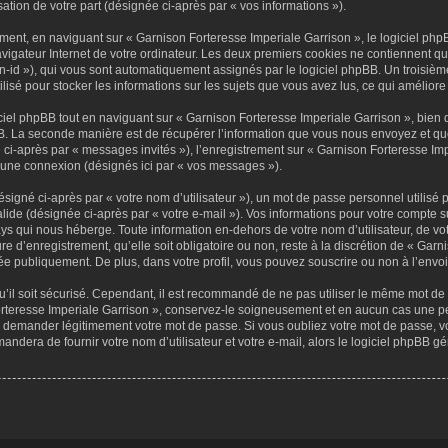
sation de votre part (désignée ci-après par « vos informations »).
ent, en naviguant sur « Garnison Forteresse Imperiale Garrison », le logiciel phpB
vigateur Internet de votre ordinateur. Les deux premiers cookies ne contiennent qu’un
ion-id »), qui vous sont automatiquement assignés par le logiciel phpBB. Un troisiè
lisé pour stocker les informations sur les sujets que vous avez lus, ce qui améliore 
el phpBB tout en naviguant sur « Garnison Forteresse Imperiale Garrison », bien 
. La seconde manière est de récupérer l’information que vous nous envoyez et que no
 ci-après par « messages invités »), l’enregistrement sur « Garnison Forteresse Imp
’une connexion (désignés ici par « vos messages »).
signé ci-après par « votre nom d’utilisateur »), un mot de passe personnel utilisé 
alide (désignée ci-après par « votre e-mail »). Vos informations pour votre compte 
ys qui nous héberge. Toute information en-dehors de votre nom d’utilisateur, de vo
e d’enregistrement, qu’elle soit obligatoire ou non, reste à la discrétion de « Garn
ée publiquement. De plus, dans votre profil, vous pouvez souscrire ou non à l’envoi
’il soit sécurisé. Cependant, il est recommandé de ne pas utiliser le même mot de pa
rteresse Imperiale Garrison », conservez-le soigneusement et en aucun cas une pe
 demander légitimement votre mot de passe. Si vous oubliez votre mot de passe, vou
andera de fournir votre nom d’utilisateur et votre e-mail, alors le logiciel phpBB