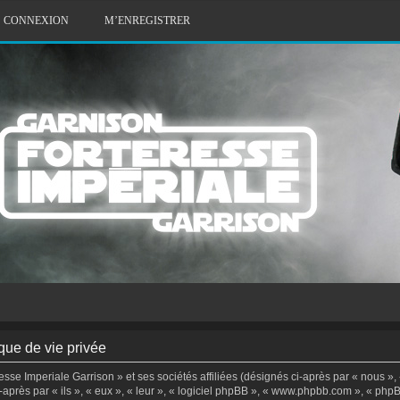
CONNEXION
M’ENREGISTRER
que de vie privée
sse Imperiale Garrison » et ses sociétés affiliées (désignés ci-après par « nous », 
i-après par « ils », « eux », « leur », « logiciel phpBB », « www.phpbb.com », « php