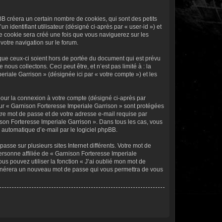
B créera un certain nombre de cookies, qui sont des petits
 identifiant utilisateur (désigné ci-après par « user-id ») et
me cookie sera créé une fois que vous naviguerez sur les
votre navigation sur le forum.
que ceux-ci soient hors de portée du document qui est prévu
us collectons. Ceci peut être, et n’est pas limité à : la
eriale Garrison » (désignée ici par « votre compte ») et les
pour la connexion à votre compte (désigné ci-après par
sur « Garnison Forteresse Imperiale Garrison » sont protégées
tre mot de passe et de votre adresse e-mail requise par
ison Forteresse Imperiale Garrison ». Dans tous les cas, vous
 automatique d’e-mail par le logiciel phpBB.
sse sur plusieurs sites Internet différents. Votre mot de
rsonne affiliée de « Garnison Forteresse Imperiale
s pouvez utiliser la fonction « J’ai oublié mon mot de
 générera un nouveau mot de passe qui vous permettra de vous