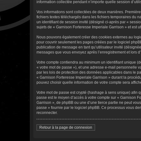
information collectée pendant n’importe quelle session d’utili
Vos informations sont collectées de deux manières. Premièrem
fichiers textes téléchargés dans les fichiers temporaires du na
un identifiant de session invité (désigné ci-après par « sess
sujets de « Garnison Forteresse Imperiale Garrison » et est uti
Nous pouvons également créer des cookies externes au logici
pour couvrir seulement les pages créées par le logiciel phpBB
publication de message en tant qu’utilisateur invité (désignée
messages que vous envoyez après l’enregistrement et lors d
Votre compte contiendra au minimum un identifiant unique (dé
« votre mot de passe »), et une adresse e-mail personnelle v
par les lois de protection des données applicables dans le pa
« Garnison Forteresse Imperiale Garrison » durant la procédur
pouvez choisir quelle information de votre compte sera affich
Votre mot de passe est crypté (hashage à sens unique) afin qu
passe est le moyen d’accès à votre compte sur « Garnison Fo
Garrison », de phpBB ou une d’une tierce partie ne peut vous
passe » fournie par le logiciel phpBB. Ce processus vous dem
reconnecter.
Retour à la page de connexion