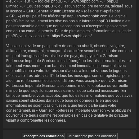
« eux », « leur », « logiciel phpBB », « www.phpbb.com », « phpBB
Limited », « Équipes phpBB ») qui est un script libre de forum, déclaré sous
la licence «
GNU General Public License v2
» (désigné ci-après par
« GPL ») et qui peut être téléchargé depuis
www.phpbb.com
. Le logiciel
phpBB facilite seulement les discussions sur Internet. phpBB Limited n’est
pas responsable de ce que nous acceptons ou n’acceptons pas comme
contenu ou conduite permis. Pour de plus amples informations au sujet de
phpBB, veuillez consulter :
https://www.phpbb.com/
.
Vous acceptez de ne pas publier de contenu abusif, obscène, vulgaire,
diffamatoire, choquant, menaçant, à caractère sexuel ou tout autre contenu
qui peut transgresser les lois de votre pays, du pays où « Garnison
Forteresse Imperiale Garrison » est hébergé ou les lois internationales. Le
faire peut vous mener à un bannissement immédiat et permanent, avec
une notification à votre fournisseur d’accès à Internet si nous le jugeons
nécessaire. Les adresses IP de tous les messages sont enregistrées pour
aider au renforcement de ces conditions. Vous acceptez que « Garnison
Forteresse Imperiale Garrison » supprime, modifie, déplace ou verrouille
n’importe quel sujet lorsque nous estimons que cela est nécessaire. En
tant que membre, vous acceptez que toutes les informations que vous avez
saisies soient stockées dans notre base de données. Bien que ces
informations ne soient pas diffusées à une tierce partie sans votre
consentement, ni « Garnison Forteresse Imperiale Garrison », ni phpBB ne
pourront être tenus comme responsables en cas de tentative de piratage
visant à compromettre les données.