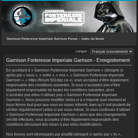
INDEX DU FORUM
ACCÈS RAPIDE
Messages sans réponse
Sujets actifs
Garnison Forteresse Impériale Garrison Forum
Index du forum
Rechercher
Langue :
L’équipe du forum
Garnison Forteresse Imperiale Garrison - Enregistrement
FAQ
En accédant à « Garnison Forteresse Imperiale Garrison » (désigné ci-
après par « nous », « notre », « nos », « Garnison Forteresse Imperiale
Garrison », « https://forum.501stqc.ca »), vous acceptez d’être légalement
CONNEXION
responsable des conditions suivantes. Si vous n’acceptez pas d’être
légalement responsable de toutes les conditions suivantes, alors
RECHERCHER
n’accédez pas et/ou n’utilisez pas « Garnison Forteresse Imperiale
Garrison ». Nous pouvons modifier celles-ci à n’importe quel moment et
nous ferons tout pour que vous en soyez informé, bien qu’il soit prudent de
vérifier régulièrement celles-ci par vous-même. Si vous continuez d’utiliser
« Garnison Forteresse Imperiale Garrison » alors que des changements
ont été effectués, vous acceptez d’être légalement responsable des
conditions découlant des mises à jour et/ou modifications.
Nos forums sont développés par phpBB (désigné ci-après par « ils »,