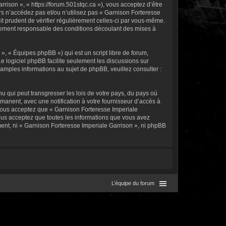
rison », « https://forum.501stqc.ca »), vous acceptez d’être
s n’accédez pas et/ou n’utilisez pas « Garnison Forteresse
it prudent de vérifier régulièrement celles-ci par vous-même.
alement responsable des conditions découlant des mises à
, « Équipes phpBB ») qui est un script libre de forum,
Le logiciel phpBB facilite seulement les discussions sur
mples informations au sujet de phpBB, veuillez consulter :
u qui peut transgresser les lois de votre pays, du pays où
manent, avec une notification à votre fournisseur d’accès à
 Vous acceptez que « Garnison Forteresse Imperiale
ous acceptez que toutes les informations que vous avez
ent, ni « Garnison Forteresse Imperiale Garrison », ni phpBB
L’équipe du forum