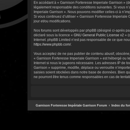
En accédant à « Garnison Forteresse Imperiale Garrison » (dés
légalement responsable des conditions suivantes. Si vous n’a
Imperiale Garrison ». Nous pouvons modifier celles-ci à n’imp
Si vous continuez d’utiliser « Garnison Forteresse Imperiale
jour et/ou modifications.
Nos forums sont développés par phpBB (désigné ci-après par «
déclaré sous la licence «
GNU General Public License v2
» (
Internet. phpBB Limited n’est pas responsable de ce que nou
https://www.phpbb.com/
.
Vous acceptez de ne pas publier de contenu abusif, obscène, v
« Garnison Forteresse Imperiale Garrison » est hébergé ou le
Internet si nous le jugeons nécessaire. Les adresses IP de 
Garrison » supprime, modifie, déplace ou verrouille n’import
saisies soient stockées dans notre base de données. Bien que
ne pourront être tenus comme responsables en cas de tentati
Garnison Forteresse Impériale Garrison Forum
Index du fo