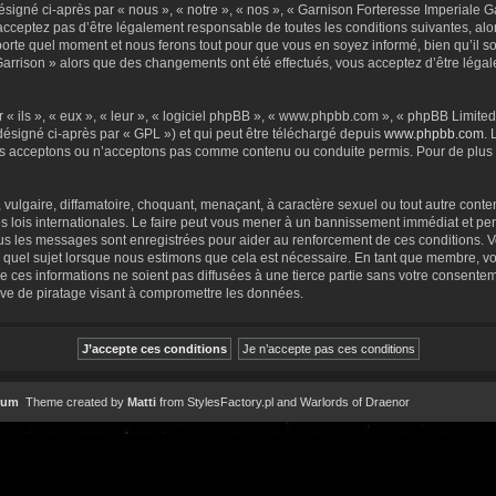
igné ci-après par « nous », « notre », « nos », « Garnison Forteresse Imperiale Gar
cceptez pas d’être légalement responsable de toutes les conditions suivantes, alor
orte quel moment et nous ferons tout pour que vous en soyez informé, bien qu’il so
 Garrison » alors que des changements ont été effectués, vous acceptez d’être lég
 ils », « eux », « leur », « logiciel phpBB », « www.phpbb.com », « phpBB Limited »
désigné ci-après par « GPL ») et qui peut être téléchargé depuis
www.phpbb.com
. 
s acceptons ou n’acceptons pas comme contenu ou conduite permis. Pour de plus a
ulgaire, diffamatoire, choquant, menaçant, à caractère sexuel ou tout autre conten
s lois internationales. Le faire peut vous mener à un bannissement immédiat et per
tous les messages sont enregistrées pour aider au renforcement de ces conditions.
e quel sujet lorsque nous estimons que cela est nécessaire. En tant que membre, v
 ces informations ne soient pas diffusées à une tierce partie sans votre consentem
ve de piratage visant à compromettre les données.
rum
Theme created by
Matti
from
StylesFactory.pl
and
Warlords of Draenor