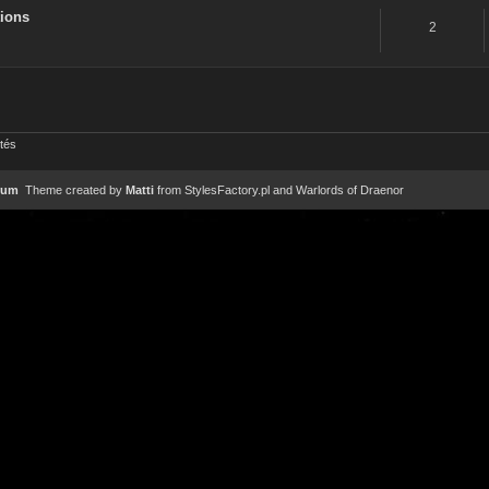
tions
2
ités
rum
Theme created by
Matti
from
StylesFactory.pl
and
Warlords of Draenor